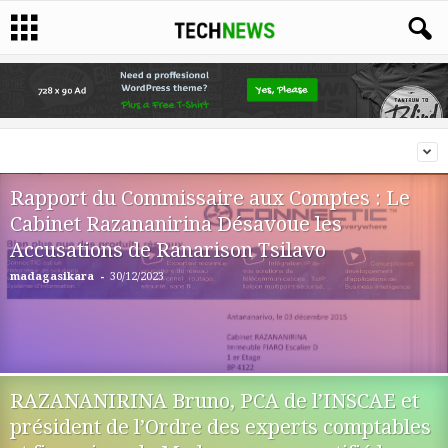
Rapport du Commissaire aux Comptes : Le
Cabinet Razananirina Désavoue les
Accusations de Ranarison Tsilavo
-
madagasikara
30/12/2023
RAZANANIRINA Bruno, PCA de l’INSCAE et
président de l’Ordre des experts comptables