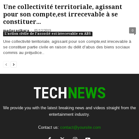
Une collectivité territoriale, agissant
pour son compte,est irrecevable à se
constituer...
-
madagasikara
05/12/2019
0
L'action civile de l'associé est irrecevable en ABS
Une collectivité territoriale, agissant pour son compte,est irrecevable à
se constituer partie civile en raison du délit d'abus des biens sociaux
commis au préjudice...
We provide you with the latest breaking news and videos straight from the
entertainment industry.
Contact us:
contact@yoursite.com