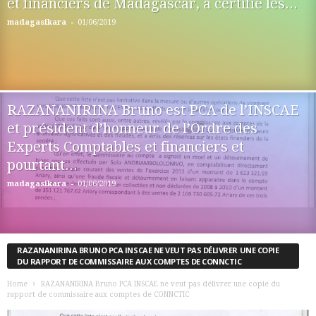
et financiers de Madagascar, a certifié les...
-
madagasikara
01/06/2019
RAZANANIRINA Bruno est PCA de l’INSCAE
et président d’honneur de l’Ordre des
Experts Comptables et financiers et
pourtant...
-
madagasikara
01/06/2019
RAZANANIRINA BRUNO PCA INSCAE NE VEUT PAS DÉLIVRER UNE COPIE
DU RAPPORT DE COMMISSAIRE AUX COMPTES DE CONNCTIC
Home
RAZANANIRINA Bruno PCA INSCAE ne veut pas délivrer une copie du
rapport de commissaire aux comptes de CONNCTIC