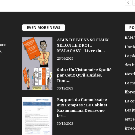
EVEN MORE NEWS
PO
RANA
ABUS DE BIENS SOCIAUX
 and
SELON LE DROIT
L'act
MALAGASY – Livre du...
y.
La pl
26/06/2024
des b
Solo : Un Visionnaire Spolié
Nexth
par Ceux Qu’il a Aidés,
Dont...
Le ma
30/12/2023
libre
Rapport du Commissaire
La co
aux Comptes : Le Cabinet
Les j
Razananirina Désavoue
les...
entre 
30/12/2023
irrece