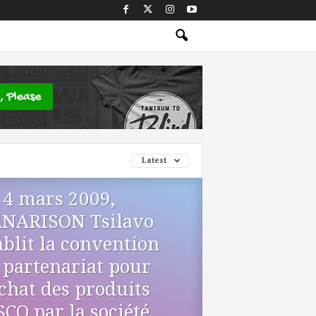
Latest
 4 mars 2009,
NARISON Tsilavo
ablit la convention
 partenariat pour
achat des produits
SCO par la société...