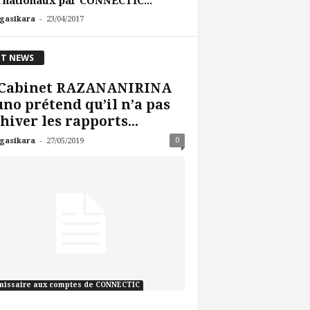
rnationaux par CONNECTIC...
-
gasikara
23/04/2017
T NEWS
 Cabinet RAZANANIRINA
no prétend qu’il n’a pas
hiver les rapports...
-
0
gasikara
27/05/2019
issaire aux comptes de CONNECTIC