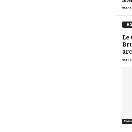
inte
mada
HO
Le
Bru
arc
mada
Comm