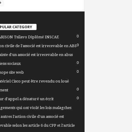
PULAR CATEGORY
0
RISON Tsilavo Diplômé INSCAE
0
ion civile de l'associé est irrecevable en ABS
ainte d'un associé est irrecevable en abus
0
iens sociaux
0
ope site web
tériel Cisco peut être revendu ou loué
0
ment
0
ur d'appel a dénaturé un écrit
ugements qui ont violé les lois malagches
autres l'action civile d'un associé est
vable selon les article 6 du CPP et l'article