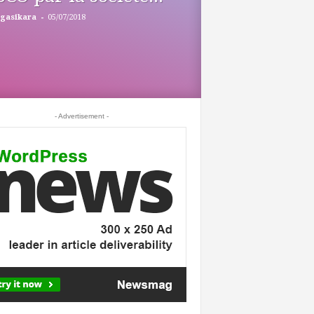
-
gasikara
05/07/2018
- Advertisement -