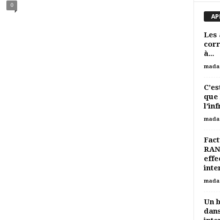
0
AP
Les 
corr
à...
mada
C’es
que 
l’in
mada
Fact
RAN
effe
inte
mada
Un b
dans