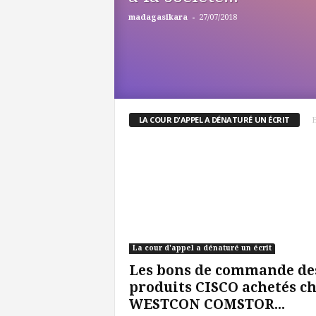
-
madagasikara
27/07/2018
LA COUR D'APPEL A DÉNATURÉ UN ÉCRIT
La cour d'appel a dénaturé un écrit
Les bons de commande de
produits CISCO achetés c
WESTCON COMSTOR...