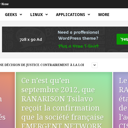
y Now
GEEKS
LINUX
APPLICATIONS
MORE
E DÉCISION DE JUSTICE CONTRAIREMENT À LA LOI
Ce n’est qu’en
Le
septembre 2012, que
RA
n
RANARISON Tsilavo
ét
reçoit la confirmation
de
és
que la société française
l’
EMERGENT NETWORK
CI