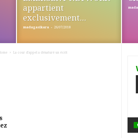
appartient
mada
exclusivement...
-
madagasikara
26/07/2018
Home
La cour d'appel a dénaturé un écrit
s
hez