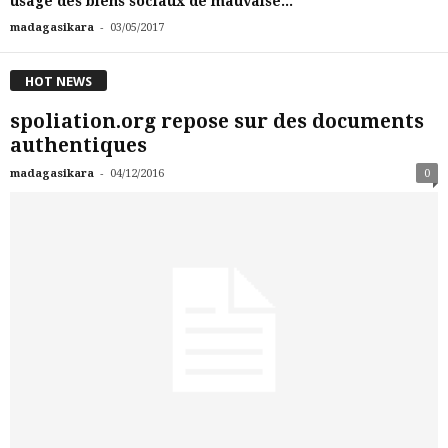
usage des biens sociaux de mauvaise...
-
madagasikara
03/05/2017
HOT NEWS
spoliation.org repose sur des documents
authentiques
-
madagasikara
04/12/2016
0