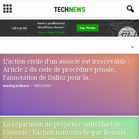
L’action civile d’un associé est irrecevable :
Article 2 du code de procédure pénale,
l’annotation de Dalloz pour la...
-
madagasikara
04/12/2019
La réparation du préjudice individuel de
l’associé : l’action individuelle par Renaud