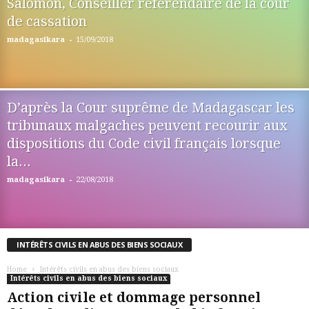
Salomon, Conseiller référendaire de la cour
de cassation
-
madagasikara
15/09/2018
D’après la Cour suprême de Madagascar les
tribunaux malgaches peuvent recourir aux
dispositions du Code civil français lorsque
la...
-
madagasikara
22/08/2018
INTÉRÊTS CIVILS EN ABUS DES BIENS SOCIAUX
Home
Intérêts civils en abus des biens sociaux
Intérêts civils en abus des biens sociaux
Action civile et dommage personnel