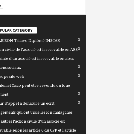
PULAR CATEGORY
0
RISON Tsilavo Diplômé INSCAE
0
ion civile de l'associé est irrecevable en ABS
ainte d'un associé est irrecevable en abus
0
iens sociaux
0
ope site web
tériel Cisco peut être revendu ou loué
0
ment
0
ur d'appel a dénaturé un écrit
ugements qui ont violé les lois malagches
autres l'action civile d'un associé est
vable selon les article 6 du CPP et l'article