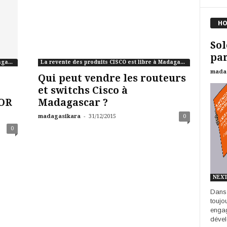
HO
Sol
par
La revente des produits CISCO est libre à Madagascar
La revente des produits CISCO est libre à Madagascar
mada
Qui peut vendre les routeurs
et switchs Cisco à
OR
Madagascar ?
-
madagasikara
31/12/2015
0
0
NEX
Dans 
toujo
engag
dével