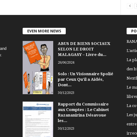
EVEN MORE NEWS
PO
RANA
ABUS DE BIENS SOCIAUX
 and
SELON LE DROIT
L'act
MALAGASY – Livre du...
y.
La pl
26/06/2024
des b
Solo : Un Visionnaire Spolié
Nexth
par Ceux Qu’il a Aidés,
Dont...
Le ma
30/12/2023
libre
Rapport du Commissaire
La co
aux Comptes : Le Cabinet
Les j
Razananirina Désavoue
les...
entre 
30/12/2023
irrece