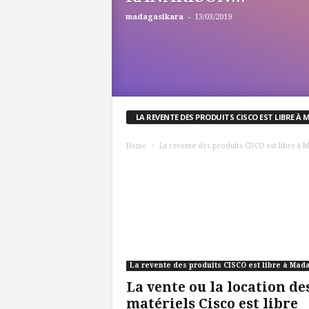
-
madagasikara
13/03/2019
LA REVENTE DES PRODUITS CISCO EST LIBRE 
Home
La revente des produits CISCO est libre à 
La vente ou la location de
matériels Cisco est libre