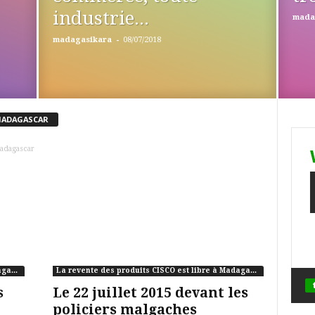
industrie...
mada
-
madagasikara
08/07/2018
À MADAGASCAR
Madagascar
La revente des produits CISCO est libre à Madagascar
La revente des produits CISCO est libre à Madagascar
s
Le 22 juillet 2015 devant les
policiers malgaches