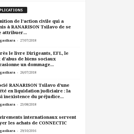
PLICATIONS
nition de l’action civile qui a
mis à RANARISON Tsilavo de se
e attribuer...
-
gasikara
27/07/2018
rès le livre Dirigeants, EFL, le
t d’abus de biens sociaux
casionne un dommage...
-
gasikara
26/07/2018
ocié RANARISON Tsilavo d’une
été en liquidation judiciaire : la
i inexistence du préjudice...
-
gasikara
23/08/2018
virements internationaux servent
yer les achats de CONNECTIC
-
gasikara
29/10/2016