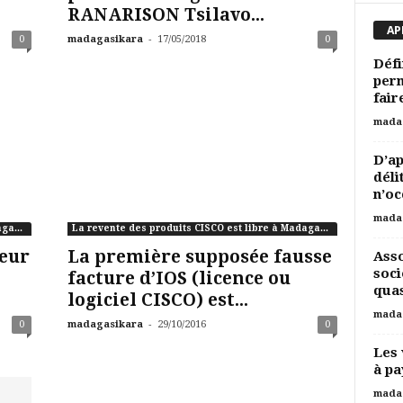
RANARISON Tsilavo...
AP
-
0
madagasikara
17/05/2018
0
Défi
per
fair
mada
D’ap
déli
n’oc
mada
La revente des produits CISCO est libre à Madagascar
La revente des produits CISCO est libre à Madagascar
deur
La première supposée fausse
Ass
soci
facture d’IOS (licence ou
quas
logiciel CISCO) est...
mada
-
0
madagasikara
29/10/2016
0
Les 
à pa
mada