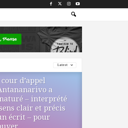
Latest
 cour d’appel
Antananarivo a
naturé – interprété
 sens clair et précis
un écrit – pour
ouver...