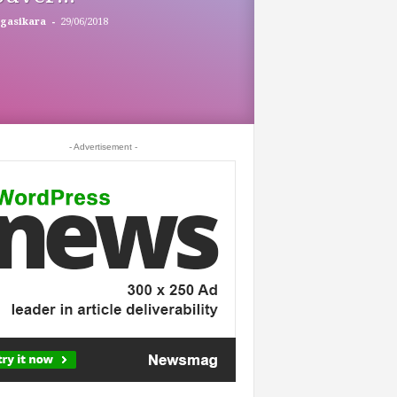
-
gasikara
29/06/2018
- Advertisement -