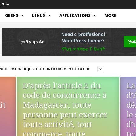
y Now
GEEKS
LINUX
APPLICATIONS
MORE
E DÉCISION DE JUSTICE CONTRAIREMENT À LA LOI
D’après l’article 2 du
La
e
code de concurrence à
d’
it
Madagascar, toute
dé
personne peut exercer
le
toute activité, tout
d’
commerce, toute
tr