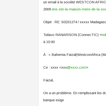
un email à la société WESTCON AFRICA,
2009
ens-est-la-maison-mere-de-la-so
Objet : RE: S0231274 / xxxxx Madagasc
Tsilavo RANARISON (ConnecTIC) <
ts
à 10:00
À : « Bahemia Faizal(WestconAfrica (Mau
Ce : xxxx <xxx
@xxxx.com
>
Faizal,
On a un problème. En remplissant les do
banque exige