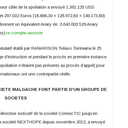
sseur cible de la spoliation a envoyé 1.361.125 USD
et 297.032 Euros (18.886,30 + 128.972,83 + 149.173,80)
onnent un équivalent Ariary de 3.643.003.529 Ariary
ry).
re-compte-associe
itulatif établi par RANARISON Tsilavo Tsiriniaina le 25
ge d’instruction et pendant le procès en première instance
 spoliation n’étaient pas présents au procès d’appel) pour
rnationaux ont une contrepartie réelle.
CIETE MALGACHE FONT PARTIE D’UN GROUPE DE
SOCIETES
directeur exécutif de la société ConnecTIC jusqu’en
e la société NEXTHOPE depuis novembre 2012, a envoyé