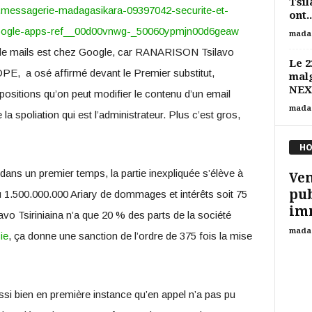
Tsil
.
messagerie-madagasikara-09397042-securite-et-
ont..
r-google-apps-ref__00d00vnwg-_50060ypmjn00d6geaw
mada
r de mails est chez Google, car RANARISON Tsilavo
Le 2
PE, a osé affirmé devant le Premier substitut,
mal
NEXT
tions qu’on peut modifier le contenu d’un email
mada
la spoliation qui est l’administrateur. Plus c’est gros,
HO
dans un premier temps, la partie inexpliquée s’élève à
Ven
pub
u 1.500.000.000 Ariary de dommages et intérêts soit 75
imm
o Tsiriniaina n’a que 20 % des parts de la société
mada
ie
, ça donne une sanction de l’ordre de 375 fois la mise
ussi bien en première instance qu’en appel n’a pas pu