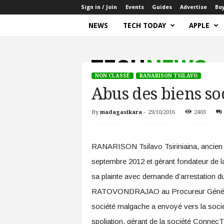
Sign in / Join
Events
Guides
Advertise
Bu
NEWS
TECH TODAY
APPLE
W
o
r
d
NON CLASSÉ
RANARISON TSILAVO
P
Abus des biens so
r
e
By
madagasikara
-
29/10/2016
2403
Home
Non classé
Abus des biens sociaux
s
s
RANARISON Tsilavo Tsiriniaina, ancien 
septembre 2012 et gérant fondateur de
sa plainte avec demande d’arrestation d
RATOVONDRAJAO au Procureur Général 
société malgache a envoyé vers la sociét
spoliation, gérant de la société Connec