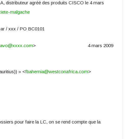
 distributeur agréé des produits CISCO le 4 mars
ciete-malgache
ar / xxx / PO BC0101
ilavo@xxxx.com
> 4 mars 2009
ritius)) » <
fbahemia@westconafrica.com
>
ssiers pour faire la LC, on se rend compte que la