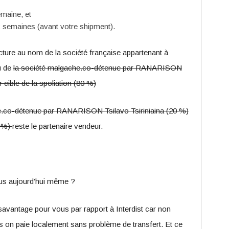
maine, et
 semaines (avant votre shipment).
cture au nom de la société française appartenant à
eu de
la société malgache.co-détenue par RANARISON
r cible de la spoliation (80 %)
e.co-détenue par RANARISON Tsilavo Tsiriniaina (20 %)
0 %)
reste le partenaire vendeur.
us aujourd’hui même ?
savantage pour vous par rapport à Interdist car non
s on paie localement sans problème de transfert. Et ce