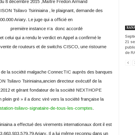
ie du 8 décembre 2015 ,Maître Fredon Armand
Tsilavo Tsiriniaina , le plaignant, demande des
0.000 Ariary. Le juge qui a officié en
RANA
première instance n’a donc accordé
Septi
et celui qui a rendu le verdict en Appel a confirmé le
21 se
vente de routeurs et de switchs CISCO, une ristourne
publi
de RA
ire de la société malgache ConnecTIC auprès des banques
silavo Tsiriniaina,ancien directeur exécutif de la
2012 et gérant fondateur de la société NEXTHOPE
lein gré » il a donc viré vers la société française la
estation-tsilavo-signataire-de-tous-les-comptes
.
aina a effectué des virements internationaux dont il est
e 3.663.933.579,79 Ariary. Il a lui même reconnu dans un