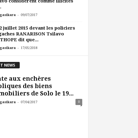
avo considèrent comme illicites
.
-
gasikara
09/07/2017
2 juillet 2015 devant les policiers
gaches RANARISON Tsilavo
HOPE dit que...
-
gasikara
17/05/2018
T NEWS
te aux enchères
liques des biens
obiliers de Solo le 19...
-
0
gasikara
07/04/2017