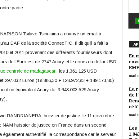
ntre partie.
ANARISON Tsilavo Tsiriniaina a envoyé un email à
 qu’au DAF de la société ConnecTIC. Il dit qu’il a fait la
AP
2010 et 2011 provenant des différents fournisseurs dont
En 
cours de l’Euro est de 2747 Ariary et le cours du dollar USD
envo
EME
ue centrale de madagascar
, les 1.361.125 USD
mada
et 297.032 Euros (18.886,30 + 128.972,83 + 149.173,80)
La r
nt un équivalent Ariary de 3.643.003.529 Ariary
de l
ry).
Rena
réfé
David RANDRIANERA, huissier de justice, le 11 novembre
mada
e NAM huissier de justice en France dans un second
Les 
1.0
 également authentifié la correspondance car le serveur