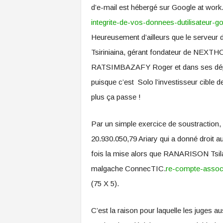
d’e-mail est hébergé sur Google at work
integrite-de-vos-donnees-dutilisateu
Heureusement d’ailleurs que le serveu
Tsiriniaina, gérant fondateur de NEXTHO
RATSIMBAZAFY Roger et dans ses déposi
puisque c’est Solo l’investisseur cible de 
plus ça passe !
Par un simple exercice de soustraction, 
20.930.050,79 Ariary qui a donné droit a
fois la mise alors que RANARISON Tsilav
malgache ConnecTIC.
re-compte-assoc
(75 X 5).
C’est la raison pour laquelle les juges a