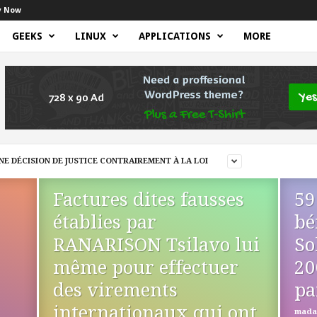
y Now
GEEKS
LINUX
APPLICATIONS
MORE
E DÉCISION DE JUSTICE CONTRAIREMENT À LA LOI
Factures dites fausses
59
établies par
bé
RANARISON Tsilavo lui
So
même pour effectuer
20
des virements
pa
internationaux qui ont
mada