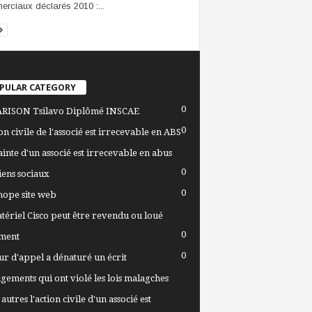
rciaux déclarés 2010 :...
PULAR CATEGORY
0
RISON Tsilavo Diplômé INSCAE
0
ion civile de l'associé est irrecevable en ABS
ainte d'un associé est irrecevable en abus
0
iens sociaux
0
ope site web
tériel Cisco peut être revendu ou loué
0
ment
0
ur d'appel a dénaturé un écrit
ugements qui ont violé les lois malagches
autres l'action civile d'un associé est