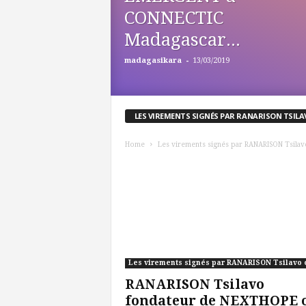
CONNECTIC
Madagascar...
-
madagasikara
13/03/2019
LES VIREMENTS SIGNÉS PAR RANARISON TSIL
Home
Les virements signés par RANARISON Tsilav
RANARISON Tsilavo
fondateur de NEXTHOPE 