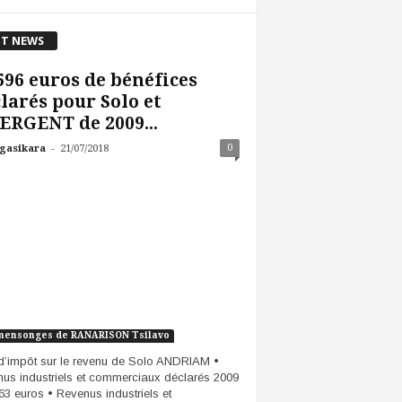
T NEWS
596 euros de bénéfices
larés pour Solo et
RGENT de 2009...
-
0
gasikara
21/07/2018
mensonges de RANARISON Tsilavo
d’impôt sur le revenu de Solo ANDRIAM •
us industriels et commerciaux déclarés 2009
463 euros • Revenus industriels et