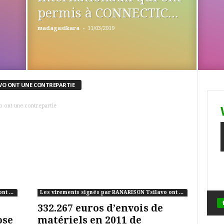
permis à CONNECTIC...
-
madagasikara
11/03/2019
AVO ONT UNE CONTREPARTIE
o ont une contrepartie
Les virements signés par RANARISON Tsilavo ont une contrepartie
Les virements signés par RANARISON Tsilavo ont une contrepartie
332.267 euros d’envois de
ose
matériels en 2011 de