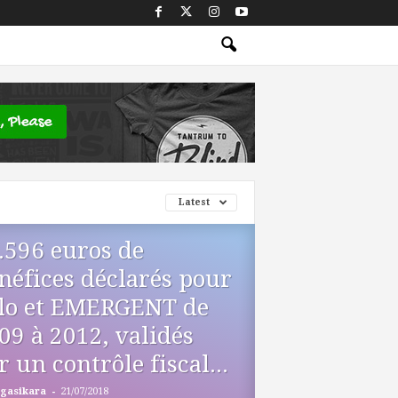
Latest
.596 euros de
néfices déclarés pour
lo et EMERGENT de
09 à 2012, validés
r un contrôle fiscal...
-
gasikara
21/07/2018