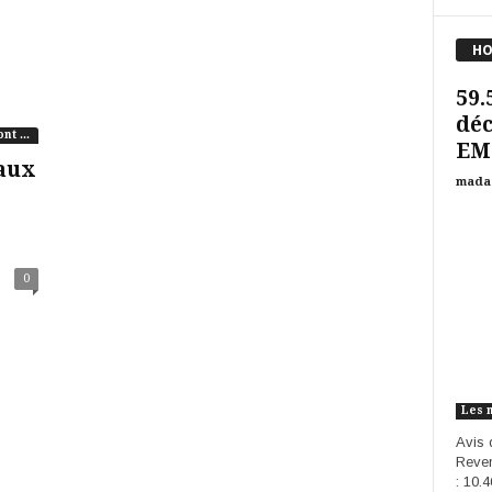
HO
59.
déc
Les virements signés par RANARISON Tsilavo ont une contrepartie
EME
aux
mada
0
Les 
Avis 
Reven
: 10.