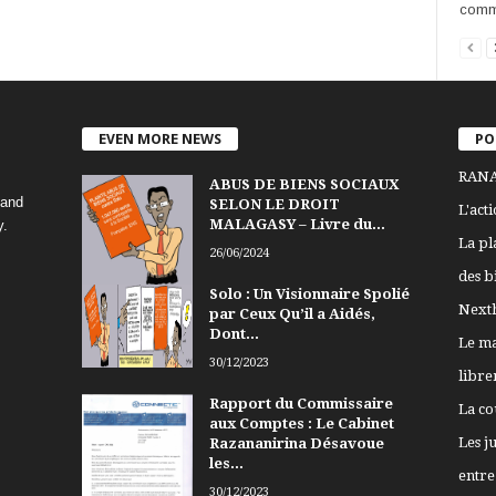
comme
EVEN MORE NEWS
PO
RANA
ABUS DE BIENS SOCIAUX
 and
SELON LE DROIT
L'act
MALAGASY – Livre du...
y.
La pl
26/06/2024
des b
Solo : Un Visionnaire Spolié
Nexth
par Ceux Qu’il a Aidés,
Dont...
Le ma
30/12/2023
libre
Rapport du Commissaire
La co
aux Comptes : Le Cabinet
Les j
Razananirina Désavoue
les...
entre 
30/12/2023