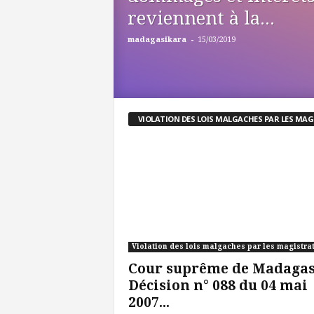
reviennent à la...
-
madagasikara
15/03/2019
VIOLATION DES LOIS MALGACHES PAR LES MA
Violation des lois malgaches par les magistra
Cour suprême de Madagas
Décision n° 088 du 04 mai
2007...