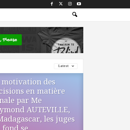
Latest
 motivation des
cisions en matière
nale par Me
ymond AUTEVILLE,
Madagascar, les juges
 fond se