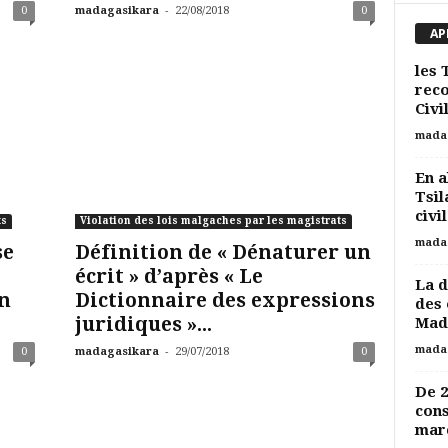
-
0
madagasikara
22/08/2018
0
AP
les 
reco
Civi
mada
En a
Tsil
civil
ts
Violation des lois malgaches par les magistrats
mada
se
Définition de « Dénaturer un
écrit » d’après « Le
La d
n
Dictionnaire des expressions
des 
juridiques »...
Mad
-
mada
0
madagasikara
29/07/2018
0
De 2
cons
marc