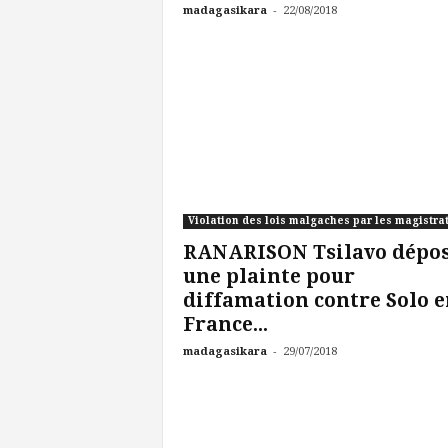
-
madagasikara
22/08/2018
Violation des lois malgaches par les magistra
RANARISON Tsilavo dépo
une plainte pour
diffamation contre Solo e
France...
-
madagasikara
29/07/2018