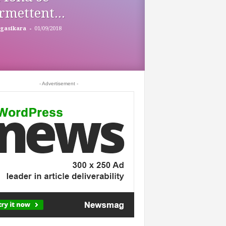
rmettent...
-
gasikara
01/09/2018
- Advertisement -