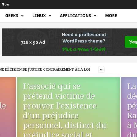
y Now
GEEKS
LINUX
APPLICATIONS
MORE
E DÉCISION DE JUSTICE CONTRAIREMENT À LA LOI
L’associé qui se
La
prétend victime de
dé
de
prouver l’existence
pé
d’un préjudice
Ra
personnel, distinct du
à 
s
préjudice social et
du