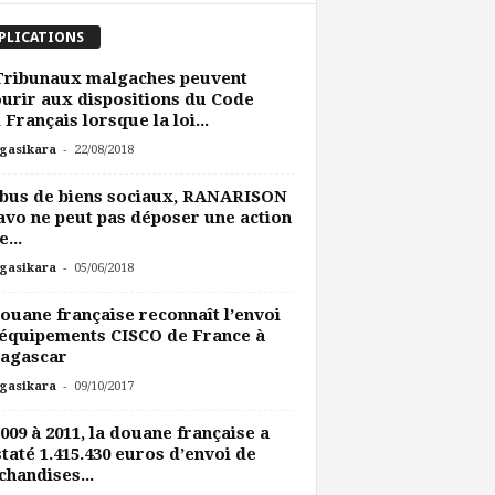
PLICATIONS
Tribunaux malgaches peuvent
urir aux dispositions du Code
l Français lorsque la loi...
-
gasikara
22/08/2018
bus de biens sociaux, RANARISON
avo ne peut pas déposer une action
e...
-
gasikara
05/06/2018
ouane française reconnaît l’envoi
équipements CISCO de France à
agascar
-
gasikara
09/10/2017
009 à 2011, la douane française a
taté 1.415.430 euros d’envoi de
handises...