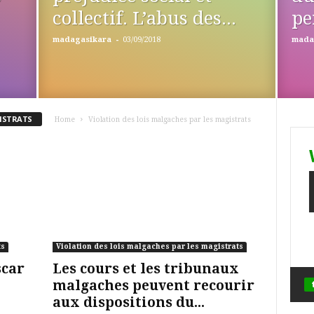
collectif. L’abus des...
pe
-
madagasikara
03/09/2018
mada
GISTRATS
Home
Violation des lois malgaches par les magistrats
ts
Violation des lois malgaches par les magistrats
car
Les cours et les tribunaux
malgaches peuvent recourir
aux dispositions du...