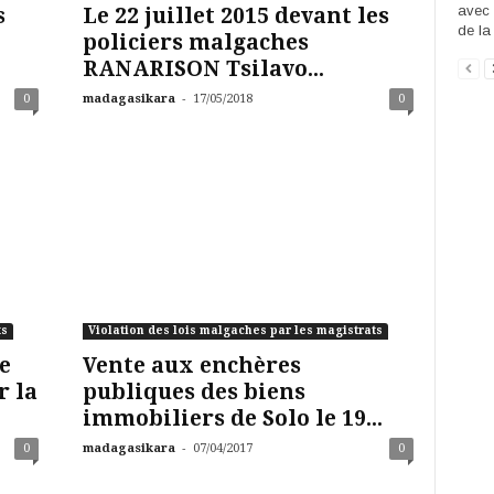
avec 
s
Le 22 juillet 2015 devant les
de la 
policiers malgaches
RANARISON Tsilavo...
-
0
madagasikara
17/05/2018
0
ts
Violation des lois malgaches par les magistrats
e
Vente aux enchères
r la
publiques des biens
immobiliers de Solo le 19...
-
0
madagasikara
07/04/2017
0