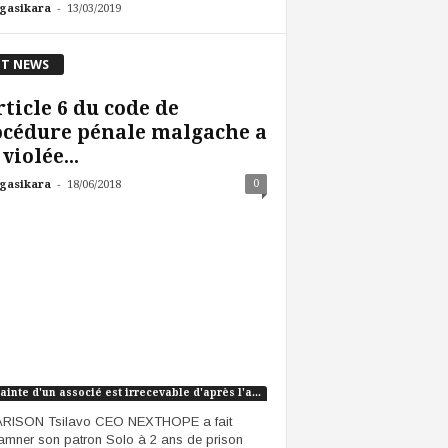
-
gasikara
13/03/2019
T NEWS
rticle 6 du code de
cédure pénale malgache a
 violée...
-
0
gasikara
18/06/2018
La plainte d'un associé est irrecevable d'après l'article 2 du CPP français et l'article 6 du CPP malgache
RISON Tsilavo CEO NEXTHOPE a fait
mner son patron Solo à 2 ans de prison