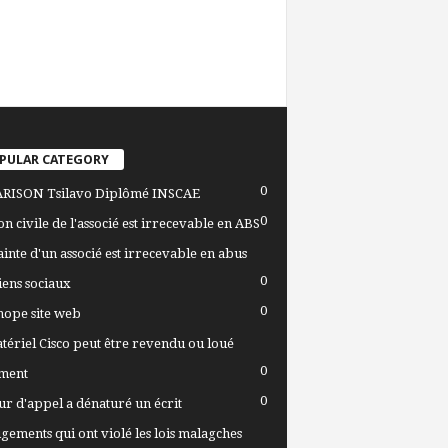
PULAR CATEGORY
0
RISON Tsilavo Diplômé INSCAE
0
ion civile de l'associé est irrecevable en ABS
ainte d'un associé est irrecevable en abus
0
iens sociaux
0
ope site web
tériel Cisco peut être revendu ou loué
0
ment
0
ur d'appel a dénaturé un écrit
ugements qui ont violé les lois malagches