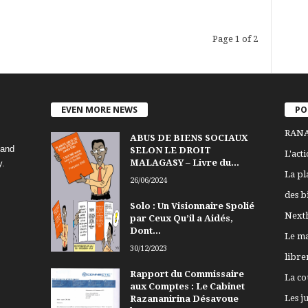
Page 1 of 2
EVEN MORE NEWS
PO
RANA
ABUS DE BIENS SOCIAUX
 and
SELON LE DROIT
L'act
MALAGASY – Livre du...
y.
La pl
26/06/2024
des b
Solo : Un Visionnaire Spolié
Nexth
par Ceux Qu’il a Aidés,
Dont...
Le ma
30/12/2023
libre
Rapport du Commissaire
La co
aux Comptes : Le Cabinet
Les j
Razananirina Désavoue