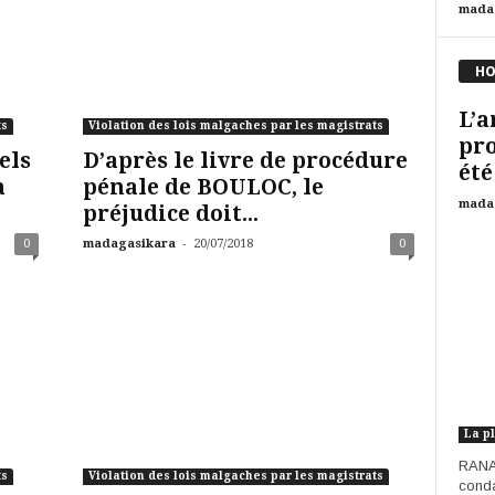
mada
HO
L’a
ts
Violation des lois malgaches par les magistrats
pro
els
D’après le livre de procédure
été
a
pénale de BOULOC, le
mada
préjudice doit...
-
0
madagasikara
20/07/2018
0
RANA
ts
Violation des lois malgaches par les magistrats
conda