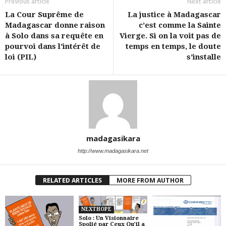
Previous article
Next article
La Cour Suprême de
La justice à Madagascar
Madagascar donne raison
c’est comme la Sainte
à Solo dans sa requête en
Vierge. Si on la voit pas de
pourvoi dans l’intérêt de
temps en temps, le doute
loi (PIL)
s’installe
madagasikara
http://www.madagasikara.net
RELATED ARTICLES
MORE FROM AUTHOR
NEXTHOPE
Solo : Un Visionnaire
Spolié par Ceux Qu’il a