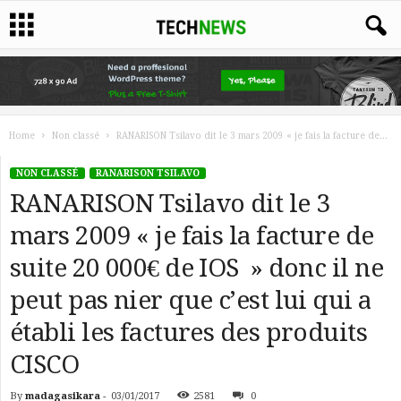
Home
Non classé
RANARISON Tsilavo dit le 3 mars 2009 « je fais la facture de...
NON CLASSÉ
RANARISON TSILAVO
RANARISON Tsilavo dit le 3
mars 2009 « je fais la facture de
suite 20 000€ de IOS » donc il ne
peut pas nier que c’est lui qui a
établi les factures des produits
CISCO
By
madagasikara
-
03/01/2017
2581
0