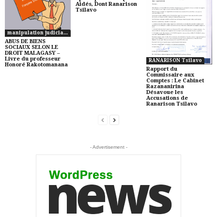
Aidés, Dont Ranarison
Tsilavo
manipulation judiciaire à Madagascar
ABUS DE BIENS
SOCIAUX SELON LE
DROIT MALAGASY –
Livre du professeur
RANARISON Tsilavo
Honoré Rakotomanana
Rapport du
Commissaire aux
Comptes : Le Cabinet
Razananirina
Désavoue les
Accusations de
Ranarison Tsilavo
- Advertisement -