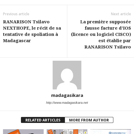
Previous article
Next article
RANARISON Tsilavo
La première supposée
NEXTHOPE, le récit de sa
fausse facture d’IOS
tentative de spoliation à
(licence ou logiciel CISCO)
Madagascar
est établie par
RANARISON Tsilavo
madagasikara
http://www.madagasikara.net
RELATED ARTICLES
MORE FROM AUTHOR