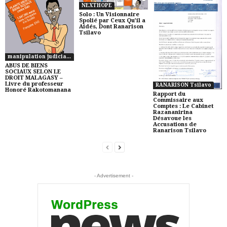
NEXTHOPE
Solo : Un Visionnaire
Spolié par Ceux Qu’il a
Aidés, Dont Ranarison
Tsilavo
manipulation judiciaire à Madagascar
ABUS DE BIENS
SOCIAUX SELON LE
DROIT MALAGASY –
Livre du professeur
RANARISON Tsilavo
Honoré Rakotomanana
Rapport du
Commissaire aux
Comptes : Le Cabinet
Razananirina
Désavoue les
Accusations de
Ranarison Tsilavo
- Advertisement -