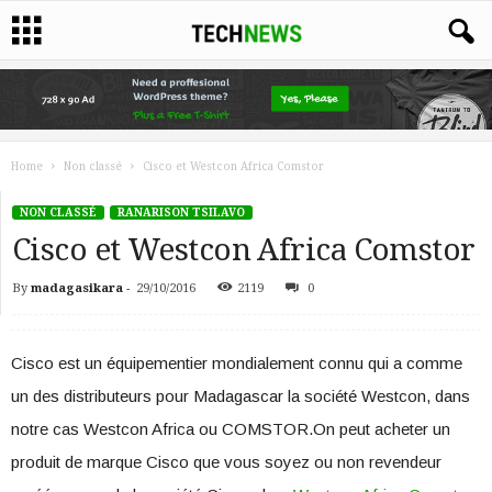
Home
Non classé
Cisco et Westcon Africa Comstor
NON CLASSÉ
RANARISON TSILAVO
Cisco et Westcon Africa Comstor
By
madagasikara
-
29/10/2016
2119
0
Cisco est un équipementier mondialement connu qui a comme
un des distributeurs pour Madagascar la société Westcon, dans
notre cas Westcon Africa ou COMSTOR.On peut acheter un
produit de marque Cisco que vous soyez ou non revendeur