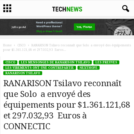
Home
CISCO
RANARISON Tsilavo reconnaît que Solo a envoyé des équipements
pour $1.361.121,68 et 297.032,93 Euros...
CISCO
LES MENSONGES DE RANARISON TSILAVO
LES PREUVES
LES VIREMENTS ONT UNE CONTREPARTIE
NEXTHOPE
RANARISON TSILAVO
RANARISON Tsilavo reconnaît
que Solo a envoyé des
équipements pour $1.361.121,68
et 297.032,93 Euros à
CONNECTIC