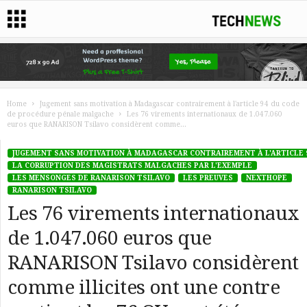
Home
Jugement sans motivation à Madagascar contrairement à l'article 94 du code
de procédure pénale malgache
Les 76 virements internationaux de 1.047.060
euros que RANARISON Tsilavo considèrent comme...
JUGEMENT SANS MOTIVATION À MADAGASCAR CONTRAIREMENT À L'ARTICLE 
LA CORRUPTION DES MAGISTRATS MALGACHES PAR L'EXEMPLE
LES MENSONGES DE RANARISON TSILAVO
LES PREUVES
NEXTHOPE
RANARISON TSILAVO
Les 76 virements internationaux
de 1.047.060 euros que
RANARISON Tsilavo considèrent
comme illicites ont une contre