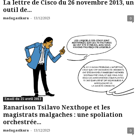
La lettre de Cisco du 26 novembre 2013, un
outil de...
-
madagasikara
13/12/2023
0
Email du 25 avril 2012
Ranarison Tsilavo Nexthope et les
magistrats malgaches : une spoliation
orchestrée...
-
madagasikara
13/12/2023
0