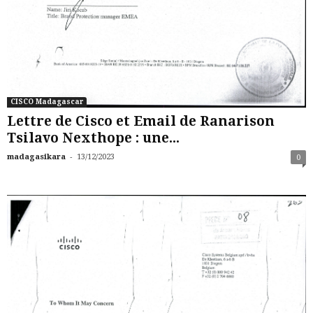
CISCO Madagascar
Lettre de Cisco et Email de Ranarison
Tsilavo Nexthope : une...
-
madagasikara
13/12/2023
0