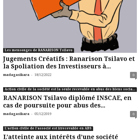
Les mensonges de RANARISON Tsilavo
Jugements Créatifs : Ranarison Tsilavo et
la Spoliation des Investisseurs à...
-
madagasikara
18/12/2022
0
Action civile de la société est la seule recevable en abus des biens sociaux
RANARISON Tsilavo diplômé INSCAE, en
cas de poursuite pour abus des...
-
madagasikara
05/12/2019
0
L'action civile de l'associé est irrecevable en ABS
L’atteinte aux intérêts d’une société