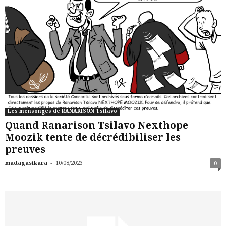
Les mensonges de RANARISON Tsilavo
Quand Ranarison Tsilavo Nexthope
Moozik tente de décrédibiliser les
preuves
-
madagasikara
10/08/2023
0