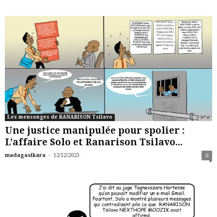
Les mensonges de RANARISON Tsilavo
Une justice manipulée pour spolier :
L’affaire Solo et Ranarison Tsilavo...
-
madagasikara
12/12/2023
0