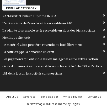
POPULAR CATEGORY
0
RANARISON Tsilavo Diplômé INSCAE
0
L'action civile de l'associé est irrecevable en ABS
0
La plainte d'un associé est irrecevable en abus des biens sociaux
0
Nexthope site web
0
Le matériel Cisco peut être revendu ou loué librement
0
La cour d'appel a dénaturé un écrit
Les jugements qui ont violé les lois malagches entre autres l'action
civile d'un associé est irrecevable selon les article 6 du CPP et l'article
0
181 de la loi sur les sociétés commerciales
About us
Advertise
Send us a tip!
Write a review
Contact us
© Newsmag WordPress Theme by TagDiv