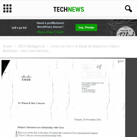
Home
CISCO Madagascar
Lettre de Cisco et Email de Ranarison Tsilavo
Nexthope : une contradiction...