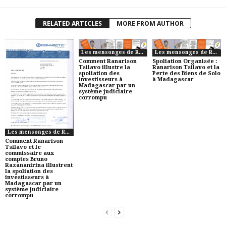
RELATED ARTICLES
MORE FROM AUTHOR
Les mensonges de RANARISON Tsilavo
Les mensonges de RANARISON Tsilavo
Comment Ranarison
Spoliation Organisée :
Tsilavo illustre la
Ranarison Tsilavo et la
spoliation des
Perte des Biens de Solo
investisseurs à
à Madagascar
Madagascar par un
système judiciaire
corrompu
Les mensonges de RANARISON Tsilavo
Comment Ranarison
Tsilavo et le
commissaire aux
comptes Bruno
Razananirina illustrent
la spoliation des
investisseurs à
Madagascar par un
système judiciaire
corrompu