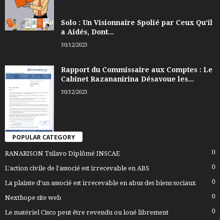
Solo : Un Visionnaire Spolié par Ceux Qu’il
a Aidés, Dont...
30/12/2023
Rapport du Commissaire aux Comptes : Le
Cabinet Razananirina Désavoue les...
30/12/2023
POPULAR CATEGORY
0
RANARISON Tsilavo Diplômé INSCAE
0
L'action civile de l'associé est irrecevable en ABS
0
La plainte d'un associé est irrecevable en abus des biens sociaux
0
Nexthope site web
0
Le matériel Cisco peut être revendu ou loué librement