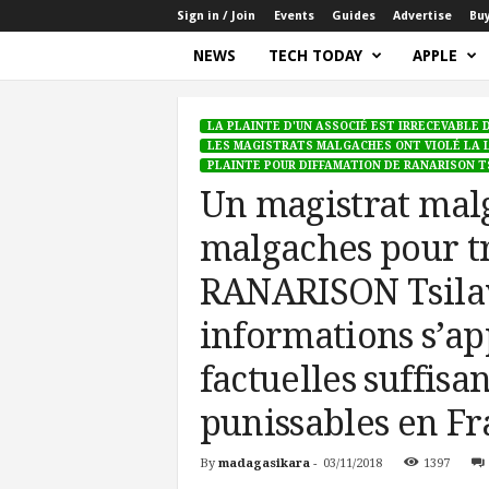
Sign in / Join
Events
Guides
Advertise
Bu
NEWS
TECH TODAY
APPLE
W
o
LA PLAINTE D'UN ASSOCIÉ EST IRRECEVABLE D
r
LES MAGISTRATS MALGACHES ONT VIOLÉ LA 
d
PLAINTE POUR DIFFAMATION DE RANARISON T
P
Un magistrat malg
r
e
malgaches pour t
Home
La plainte d'un associé est irrecevable d'aprè
s
RANARISON Tsilavo
s
informations s’ap
factuelles suffisa
punissables en F
By
madagasikara
-
03/11/2018
1397