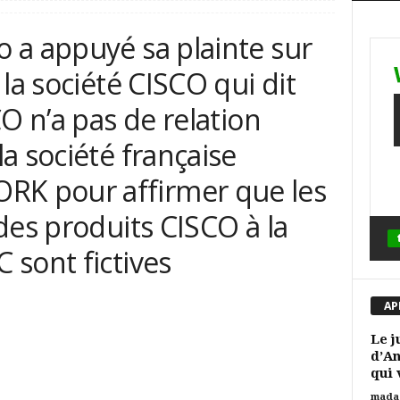
 a appuyé sa plainte sur
la société CISCO qui dit
O n’a pas de relation
a société française
K pour affirmer que les
des produits CISCO à la
sont fictives
AP
Le j
d’An
qui 
mada