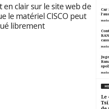
t en clair sur le site web de
Car 
ue le matériel CISCO peut
l’au
mada
oué librement
Cont
RAN
cass
mada
Juge
Rana
spol
mada
HO
Le
Tsi
de 