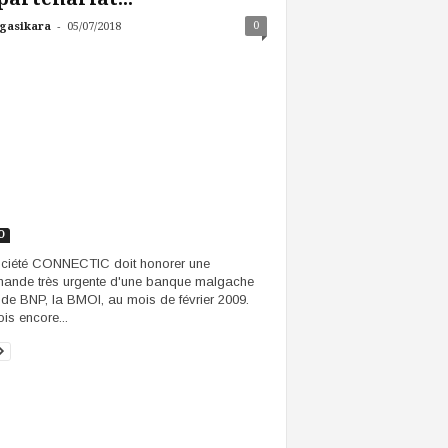
-
0
gasikara
05/07/2018
O
ciété CONNECTIC doit honorer une
nde très urgente d'une banque malgache
le de BNP, la BMOI, au mois de février 2009.
ois encore...