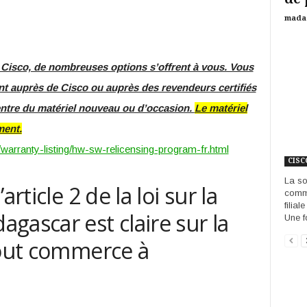
mada
 Cisco, de nombreuses options s’offrent à vous. Vous
nt auprès de Cisco ou auprès des revendeurs certifiés
entre du matériel nouveau ou d’occasion.
Le matériel
ment.
warranty-listing/hw-sw-relicensing-program-fr.html
CISC
La so
article 2 de la loi sur la
comma
filia
gascar est claire sur la
Une f
tout commerce à