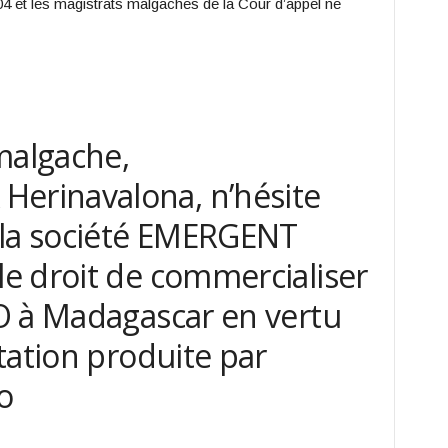
804 et les magistrats malgaches de la Cour d’appel ne
malgache,
rinavalona, n’hésite
 la société EMERGENT
e droit de commercialiser
O à Madagascar en vertu
tation produite par
o