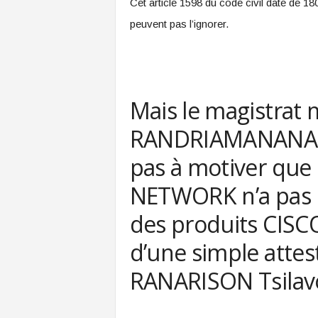
Cet article 1598 du code civil date de 1
peuvent pas l’ignorer.
Mais le magistrat 
RANDRIAMANANA He
pas à motiver que
NETWORK n’a pas l
des produits CISC
d’une simple attes
RANARISON Tsilav