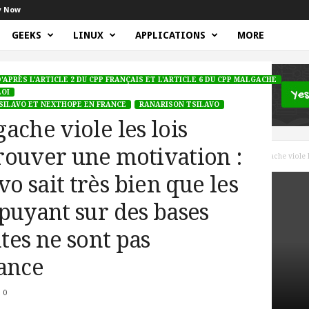
y Now
GEEKS
LINUX
APPLICATIONS
MORE
'APRÈS L'ARTICLE 2 DU CPP FRANÇAIS ET L'ARTICLE 6 DU CPP MALGACHE
LOI
SILAVO ET NEXTHOPE EN FRANCE
RANARISON TSILAVO
ache viole les lois
rouver une motivation :
s l'article 2 du CPP français et l'article 6 du CPP malgache
Un magistrat malgache viole 
 sait très bien que les
puyant sur des bases
ntes ne sont pas
rance
0