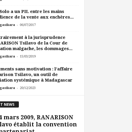
Solo a un PIL entre les mains
dience de la vente aux enchères...
-
gasikara
06/07/2017
rairement à la jurisprudence
ARISON Tsilavo de la Cour de
ation malgache, les dommages...
-
gasikara
15/03/2019
ments sans motivation : l’affaire
rison Tsilavo, un outil de
iation systémique à Madagascar
-
gasikara
20/12/2023
T NEWS
 4 mars 2009, RANARISON
lavo établit la convention
partenariat...